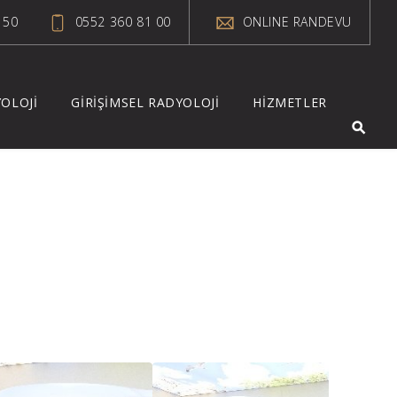
 50
0552 360 81 00
ONLINE RANDEVU
OLOJİ
GİRİŞİMSEL RADYOLOJİ
HİZMETLER