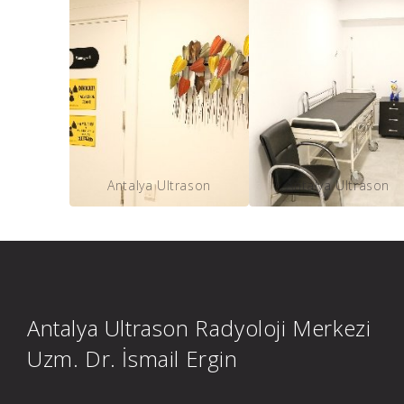
Antalya Ultrason
Antalya Ultrason
Antalya Ultrason Radyoloji Merkezi
Uzm. Dr. İsmail Ergin