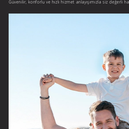
Güvenilir, konforlu ve hızlı hizmet anlayışımızla siz değerli h