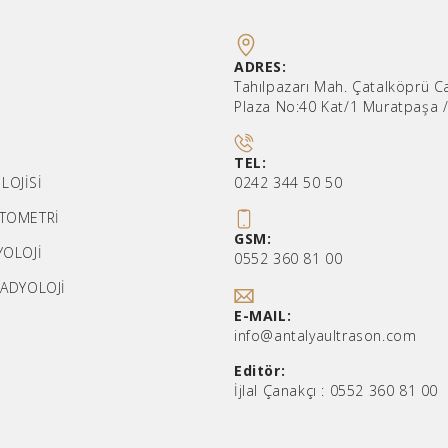
ADRES:
Tahılpazarı Mah. Çatalköprü C
Plaza No:40 Kat/1 Muratpaşa 
TEL:
LOJİSİ
0242 344 50 50
İTOMETRİ
GSM:
YOLOJİ
0552 360 81 00
RADYOLOJİ
E-MAIL:
info@antalyaultrason.com
Editör:
İjlal Çanakçı :
0552 360 81 00