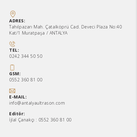
ADRES:
Tahılpazarı Mah. Çatalköprü Cad. Deveci Plaza No:40
Kat/1 Muratpaşa / ANTALYA
TEL:
0242 344 50 50
GSM:
0552 360 81 00
E-MAIL:
info@antalyaultrason.com
Editör:
İjlal Çanakçı :
0552 360 81 00