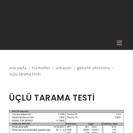
ana sayfa
hi̇zmetler
ultrason
gebeli̇k ultrasonu
üçlü tarama testi̇
ÜÇLÜ TARAMA TESTİ