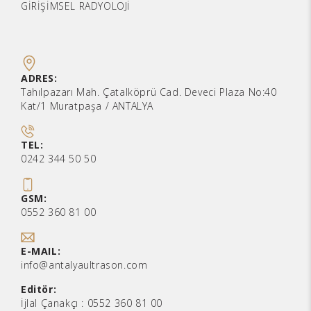
GİRİŞİMSEL RADYOLOJİ
ADRES:
Tahılpazarı Mah. Çatalköprü Cad. Deveci Plaza No:40
Kat/1 Muratpaşa / ANTALYA
TEL:
0242 344 50 50
GSM:
0552 360 81 00
E-MAIL:
info@antalyaultrason.com
Editör:
İjlal Çanakçı :
0552 360 81 00