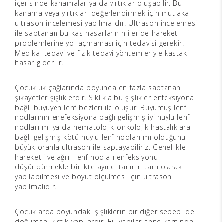
içerisinde kanamalar ya da yırtıklar oluşabilir. Bu
kanama veya yırtıkları değerlendirmek için mutlaka
ultrason incelemesi yapılmalıdır. Ultrason incelemesi
ile saptanan bu kas hasarlarının ileride hareket
problemlerine yol açmaması için tedavisi gerekir.
Medikal tedavi ve fizik tedavi yöntemleriyle kastaki
hasar giderilir.
Çocukluk çağlarında boyunda en fazla saptanan
şikayetler şişliklerdir. Sıklıkla bu şişlikler enfeksiyona
bağlı büyüyen lenf bezleri ile oluşur. Büyümüş lenf
nodlarının enefeksiyona bağlı gelişmiş iyi huylu lenf
nodları mı ya da hematolojik-onkolojik hastalıklara
bağlı gelişmiş kötü huylu lenf nodları mı olduğunu
büyük oranla ultrason ile saptayabiliriz. Genellikle
hareketli ve ağrılı lenf nodları enfeksiyonu
düşündürmekle birlikte ayırıcı tanının tam olarak
yapılabilmesi ve boyut ölçülmesi için ultrason
yapılmalıdır.
Çocuklarda boyundaki şişliklerin bir diğer sebebi de
doğumsal kistik yapılardır. Bu yapılar anne karnında