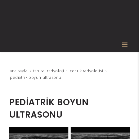
ana sayfa
tanisal radyoloji̇
çocuk radyoloji̇si̇
pedi̇atri̇k boyun ultrasonu
PEDİATRİK BOYUN
ULTRASONU