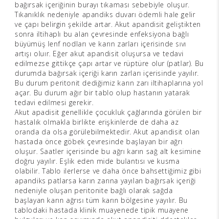
bağırsak içeriğinin burayı tıkaması sebebiyle oluşur.
Tıkanıklık nedeniyle apandiks duvarı ödemli hale gelir
ve çapı belirgin şekilde artar. Akut apandisit geliştikten
sonra iltihaplı bu alan çevresinde enfeksiyona bağlı
büyümüş lenf nodları ve karın zarları içerisinde sıvı
artışı oluır. Eğer akut apandisit oluşursa ve tedavi
edilmezse gittikçe çapı artar ve rüptüre olur (patlar). Bu
durumda bağırsak içeriği karın zarları içerisinde yayılır.
Bu durum peritonit dediğimiz karın zarı iltihaplarına yol
açar. Bu durum ağır bir tablo olup hastanın yatarak
tedavi edilmesi gerekir.
Akut apadisit genellikle çocukluk çağlarında görülen bir
hastalık olmakla birlikte erişkinlerde de daha az
oranda da olsa görülebilmektedir. Akut apandisit olan
hastada önce göbek çevresinde başlayan bir ağrı
oluşur. Saatler içerisinde bu ağrı karın sağ alt kesimine
doğru yayılır. Eşlik eden mide bulantısı ve kusma
olabilir. Tablo ilerlerse ve daha önce bahsettiğimiz gibi
apandiks patlarsa karın zarına yayılan bağırsak içeriği
nedeniyle oluşan peritonite bağlı olarak sağda
başlayan karın ağrısı tüm karın bölgesine yayılır. Bu
tablodaki hastada klinik muayenede tipik muayene