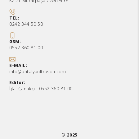
Kat/1 Muratpaşa / ANTALYA
TEL:
0242 344 50 50
GSM:
0552 360 81 00
E-MAIL:
info@antalyaultrason.com
Editör:
İjlal Çanakçı :
0552 360 81 00
© 2025