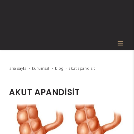
ana sayfa
kurumsal
blog
akut apandi̇si̇t
AKUT APANDİSİT