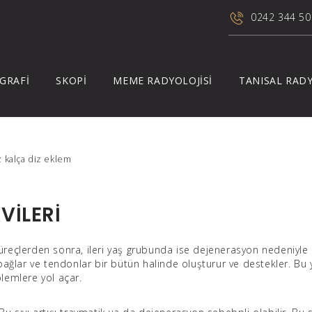
0242 344 50
GRAFİ
SKOPİ
MEME RADYOLOJİSİ
TANISAL RADY
kalça di̇z eklem
VİLERİ
üreçlerden sonra, ileri yaş grubunda ise dejenerasyon nedeniyle
bağlar ve tendonlar bir bütün halinde oluşturur ve destekler. Bu 
blemlere yol açar.