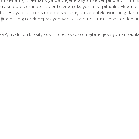
Bu sıvı artışı travmatik ya da dejenerasyon sebebpli olabilir. Bu sı
onrasında eklemi destekler bazı enjeksiyonlar yapılabilir. Eklemler
 Bu yapılar içerisinde de sıvı artışları ve enfeksiyon bulguları o
ğneler ile girerek enjeksiyon yapılarak bu durum tedavi edilebilir
RP, hyalüronik asit, kök hücre, eksozom gibi enjeksiyonlar yapılab