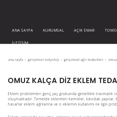
ANA SAYFA
KURUMSAL
AÇIK EMAR
TOMO
İLETİŞİM
ana sayfa
gi̇ri̇şi̇msel radyoloji̇
gi̇ri̇şi̇msel ağri tedavi̇leri̇
omuz 
OMUZ KALÇA DİZ EKLEM TEDA
Eklem problemleri genç yaş grubunda genellikle travmatik s
oluşmaktadır. Temelde eklemleri kemikler, kıkırdak yapılar, 
hasarlar eklem ağrılarına ve o eklemin kullanımı ile ilgili pro