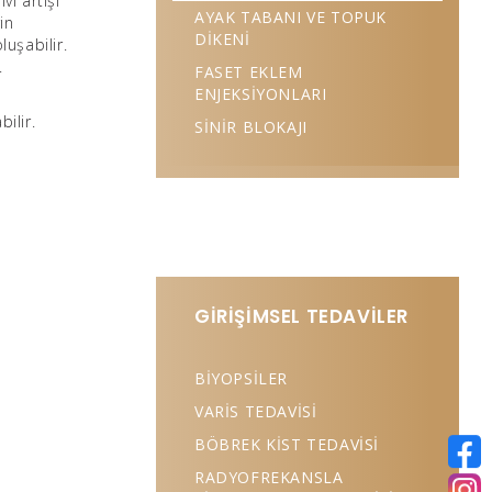
vı artışı
AYAK TABANI VE TOPUK
in
DİKENİ
luşabilir.
.
FASET EKLEM
ENJEKSİYONLARI
ilir.
SİNİR BLOKAJI
GİRİŞİMSEL TEDAVİLER
BİYOPSİLER
VARİS TEDAVİSİ
BÖBREK KİST TEDAVİSİ
RADYOFREKANSLA