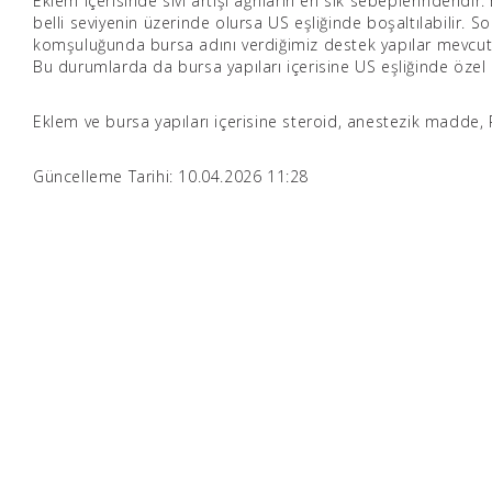
Eklem içerisinde sıvı artışı ağrıların en sık sebeplerindendir. 
belli seviyenin üzerinde olursa US eşliğinde boşaltılabilir. S
komşuluğunda bursa adını verdiğimiz destek yapılar mevcuttur.
Bu durumlarda da bursa yapıları içerisine US eşliğinde özel i
Eklem ve bursa yapıları içerisine steroid, anestezik madde, P
Güncelleme Tarihi: 10.04.2026 11:28