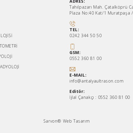
ADRES:
Tahılpazarı Mah. Çatalköprü C
Plaza No:40 Kat/1 Muratpaşa 
TEL:
LOJİSİ
0242 344 50 50
İTOMETRİ
GSM:
YOLOJİ
0552 360 81 00
RADYOLOJİ
E-MAIL:
info@antalyaultrason.com
Editör:
İjlal Çanakçı :
0552 360 81 00
Sarvon®
Web Tasarım