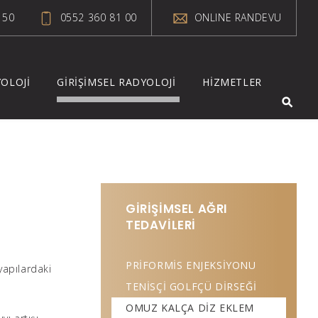
 50
0552 360 81 00
ONLINE RANDEVU
OLOJİ
GİRİŞİMSEL RADYOLOJİ
HİZMETLER
GİRİŞİMSEL AĞRI
TEDAVİLERİ
PRİFORMİS ENJEKSİYONU
yapılardaki
TENİSÇİ GOLFÇÜ DİRSEĞİ
OMUZ KALÇA DİZ EKLEM