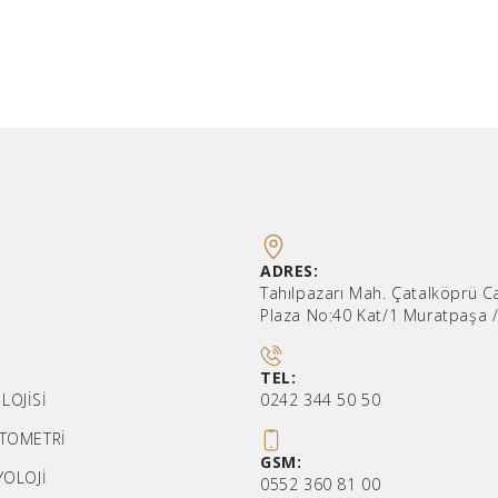
ADRES:
Tahılpazarı Mah. Çatalköprü C
Plaza No:40 Kat/1 Muratpaşa 
TEL:
LOJİSİ
0242 344 50 50
İTOMETRİ
GSM:
YOLOJİ
0552 360 81 00