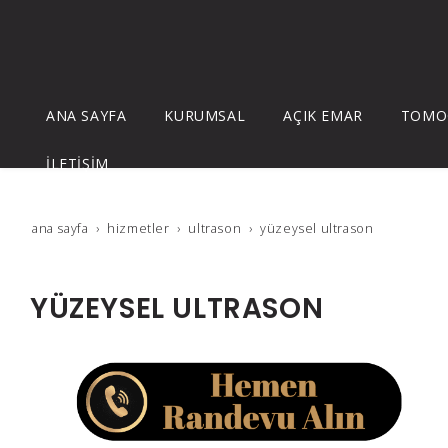
ANA SAYFA
KURUMSAL
AÇIK EMAR
TOMO
İLETİŞİM
ana sayfa
hi̇zmetler
ultrason
yüzeysel ultrason
YÜZEYSEL ULTRASON