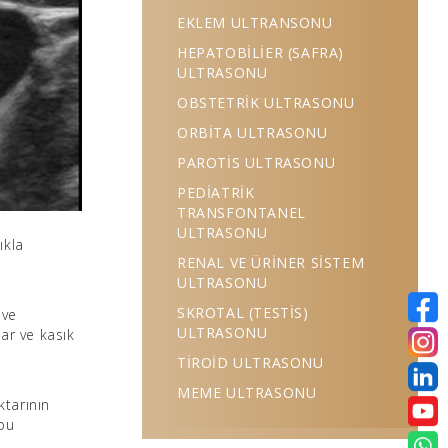
EKLEM ULTRANSONU
HEPATOBİLİER (SAFRA)
ULTRASONU
OBSTETRİK ULTRASONU
ORBİTA ULTRASONU
PAROTİS ULTRASONU
PEDİATRİK
TRANSFONTANEL
ULTRASONU
ıkla
RENAL VE ÜRİNER SİSTEM
ULTRASONU
SKROTAL (TESTİS)
 ve
ULTRASONU
lar ve kasık
TİROİD ULTRASONU
MEME ULTRASONU
ktarının
 bu