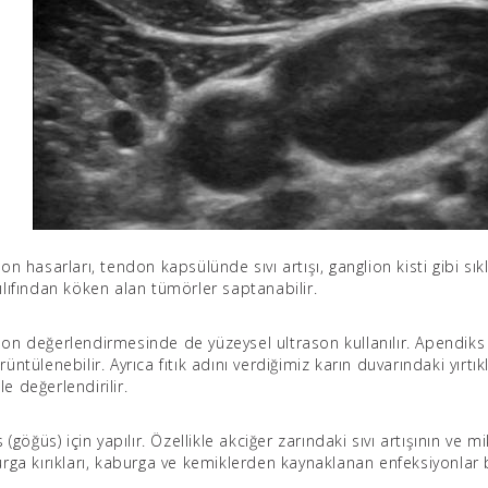
 hasarları, tendon kapsülünde sıvı artışı, ganglion kisti gibi sıkl
lıfından köken alan tümörler saptanabilir.
anson değerlendirmesinde de yüzeysel ultrason kullanılır. Apendiks
tülenebilir. Ayrıca fıtık adını verdiğimiz karın duvarındaki yırtık
e değerlendirilir.
göğüs) için yapılır. Özellikle akciğer zarındaki sıvı artışının ve mi
urga kırıkları, kaburga ve kemiklerden kaynaklanan enfeksiyonlar