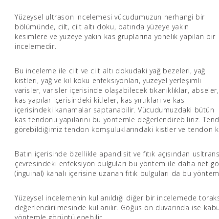
Yüzeysel ultrason incelemesi vücudumuzun herhangi bir
bölümünde, cilt, cilt altı doku, batında yüzeye yakın
kesimlere ve yüzeye yakın kas gruplarına yönelik yapılan bir
incelemedir.
Bu inceleme ile cilt ve cilt altı dokudaki yağ bezeleri, yağ
kistleri, yağ ve kıl kökü enfeksiyonları, yüzeyel yerleşimli
varisler, varisler içerisinde olaşabilecek tıkanıklıklar, abseler,
kas yapılar içerisindeki kitleler, kas yırtıkları ve kas
içerisindeki kanamalar saptanabilir. Vücudumuzdaki bütün
kas tendonu yapılarını bu yöntemle değerlendirebiliriz. Tendon
görebildiğimiz tendon komşuluklarındaki kistler ve tendon kı
Batın içerisinde özellikle apandisit ve fıtık açısından usltr
çevresindeki enfeksiyon bulguları bu yöntem ile daha net görün
(inguinal) kanalı içerisine uzanan fıtık bulguları da bu yönteml
Yüzeysel incelemenin kullanıldığı diğer bir incelemede toraks (
değerlendirilmesinde kullanılır. Göğüs ön duvarında ise kab
yöntemle görüntülenebilir.